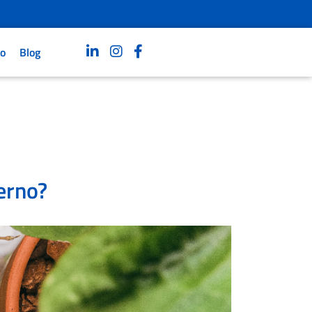
ro
Blog
erno?