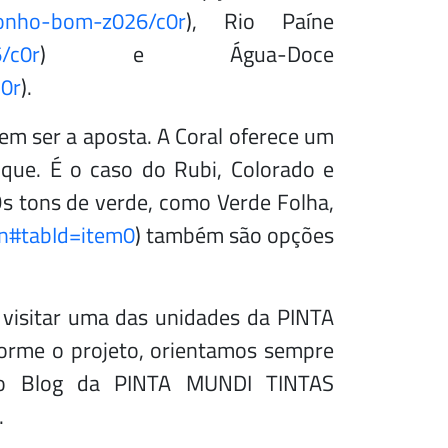
/sonho-bom-z026/c0r
), Rio Paíne
6/c0r
) e Água-Doce
c0r
).
em ser a aposta. A Coral oferece um
que. É o caso do Rubi, Colorado e
Os tons de verde, como Verde Folha,
en#tabId=item0
) também são opções
 visitar uma das unidades da PINTA
orme o projeto, orientamos sempre
 no Blog da PINTA MUNDI TINTAS
.