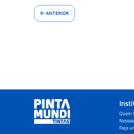
ANTERIOR
Inst
Quem 
Nossas
Faça u