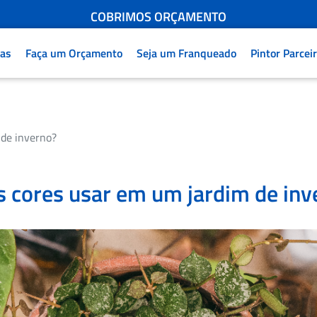
FRETE GRÁTIS - CONSULTE
COBRIMOS ORÇAMENTO
ENCONTRE A LOJA MAIS PRÓXIMA
COMPRE PELO WHATSAPP
jas
Faça um Orçamento
Seja um Franqueado
Pintor Parcei
+ 5 MIL CORES PARA ESCOLHER NA HORA
FRETE GRÁTIS - CONSULTE
 de inverno?
s cores usar em um jardim de inv