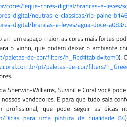
br/cores/leque-cores-digital/brancas-e-leves
res-digital/neutras-e-classicas/rio-paine-b14
ores-digital/brancas-e-leves/agua-doce-a083/
ão em um espaço maior, as cores mais fortes pod
ara o vinho, que podem deixar o ambiente chi
t/paletas-de-cor/filters/h_Red#tabId=item0
). 
coral.com.br/pt/paletas-de-cor/filters/h_Gre
ores.
da Sherwin-Williams, Suvinil e Coral você pode
nossos vendedores. E para que tudo saia conf
um profissional, que pode seguir as dicas
igo/Dicas_para_uma_pintura_de_qualidade_84
)