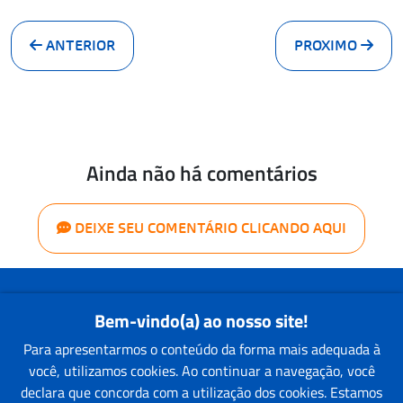
ANTERIOR
PROXIMO
Ainda não há comentários
DEIXE SEU COMENTÁRIO CLICANDO AQUI
Quem Somos
Bem-vindo(a) ao nosso site!
Nossas Lojas
Para apresentarmos o conteúdo da forma mais adequada à
Faça um Orçamento
você, utilizamos cookies. Ao continuar a navegação, você
Pintor Parceiro
declara que concorda com a utilização dos cookies. Estamos
Blog