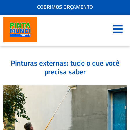
COBRIMOS ORÇAMENTO
ENCONTRE A LOJA MAIS PRÓXIMA
COMPRE PELO WHATSAPP
+ 5 MIL CORES PARA ESCOLHER NA HORA
FRETE GRÁTIS - CONSULTE
Pinturas externas: tudo o que você
precisa saber